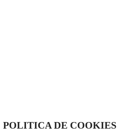
¡Atención! Este sitio u
Utilizamos cookies propias y 
servicios y mostrarle publicid
mediante el análisis de sus há
navegando, consideramos que
configuración u obtener más 
Acepto
POLITICA DE COOKIES